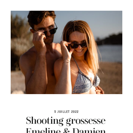
ABOUT
VIDEOS
PORTFOLIO
FAQ
5 JUILLET 2022
Shooting grossesse
BLOG
Emeline & Damien